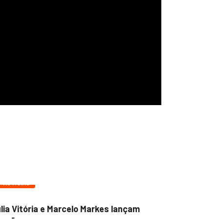
NOTÍCIAS
NOTÍCIAS
lia Vitória e Marcelo Markes lançam
Milena lan