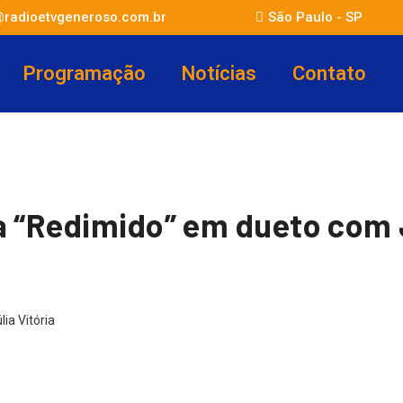
@radioetvgeneroso.com.br
São Paulo - SP
Programação
Notícias
Contato
a “Redimido” em dueto com J