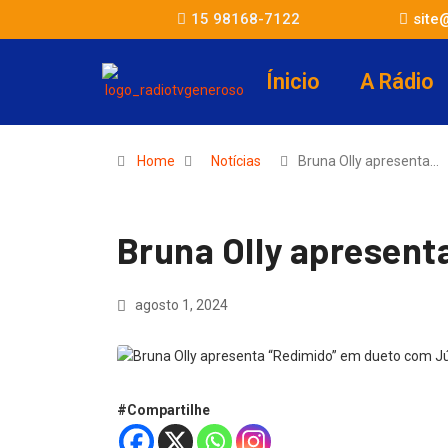
15 98168-7122
site
Ínicio
A Rádio
Home
Notícias
Bruna Olly apresenta…
Bruna Olly apresent
agosto 1, 2024
#Compartilhe